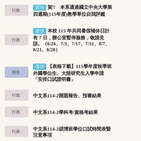
賀!! 本系通過國立中央大學第
置頂
行政
四週期(115年度)教學單位自我評鑑
本校 115 年共同暑假補休日計
置頂
有 7 日，辦公室暫停服務，敬請見
行政
諒。（6/26、7/3、7/17、7/31、8/7、
8/21、8/28）
【表格下載】115學年度秋季班
置頂
招生
外國學位生、大陸研究生入學申請
「安排口試證明書」
行政
中文系114-2開題報告、預審結果
行政
中文系114-2學科考/資格考結果
中文系114-2碩博班學位口試時間表暨
行政
注意事項