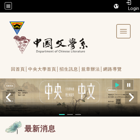
/accesskey"" title="Toolbar">:::
Toggle 
回首頁│
中央大學首頁│
招生訊息│
規章辦法│
網路導覽
最新消息