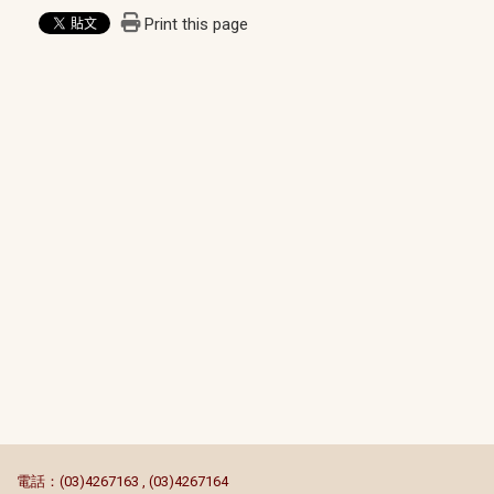
Print this page
:::
電話：(03)4267163 , (03)4267164