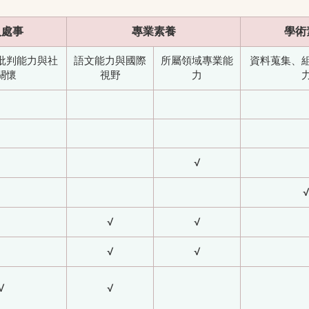
人處事
專業素養
學術
批判能力與社
語文能力與國際
所屬領域專業能
資料蒐集、
關懷
視野
力
√
√
√
√
√
√
√