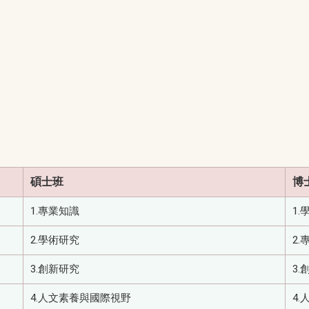
碩士班
博
1.專業知識
1.
2.學術研究
2.
3.創新研究
3.
4.人文素養與國際視野
4