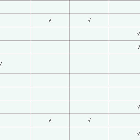
√
√
√
√
√