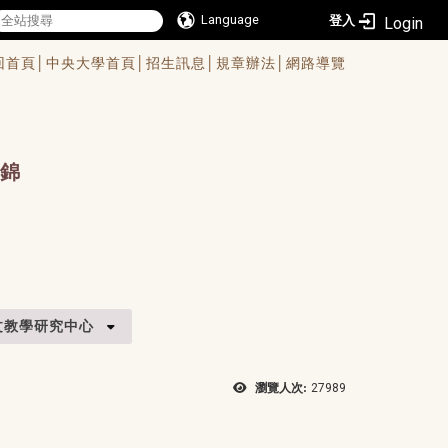
Language
登入
回首頁│
中央大學首頁│
招生訊息│
規章辦法│
網路導覽
錦
文教學研究中心
瀏覽人次:
27989