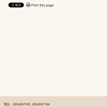
Print this page
:::
電話：(03)4267163 , (03)4267164