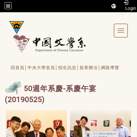
/accesskey"" title="Toolbar">:::
Toggle 
回首頁│
中央大學首頁│
招生訊息│
規章辦法│
網路導覽
50週年系慶-系慶午宴
(20190525)