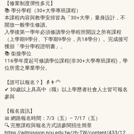
【修業制度彈性多元】
📚 學分學程（30+大學專班課程）
本課程內容與教學安排皆為「30+大學」量身設計，不
開放一般學生修讀。
入學後第一學年必須修讀學分學程所開設之所有課程
（上學期9學分、下學期9學分，共18學分）。完成後可
獲頒「學分學程證明書」。
📚 銜接學位
116學年度起可修讀學位課程(非30+大學專班課程)，學
位所需之畢業學分。
【誰可以報名？】👵👨‍🦳
✔ 30歲以上具高中（職）以上學歷者社會人士皆可報名
參與
【報名資訊】
📅 網路報名時間：7/3（五）– 7/17（五）
🔍 完整課程與報名方式請參閱招生簡章
https://admission.ncu.edu.tw/zh-TW/content/433/12