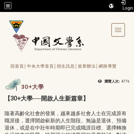
/accesskey"" title="Toolbar">:::
Toggle 
回首頁│
中央大學首頁│
招生訊息│
規章辦法│
網路導覽
瀏覽人次:
4776
30+大學
【30+大學──開啟人生新篇章】
隨著高齡化社會的發展，越來越多社會人士在完成原有
職涯後，選擇開啟嶄新的人生階段。無論是退休、預備
退休，或是在中壯年時期即已完成職涯目標、選擇轉換