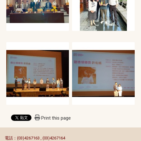
Print this page
:::
電話：(03)4267163 , (03)4267164