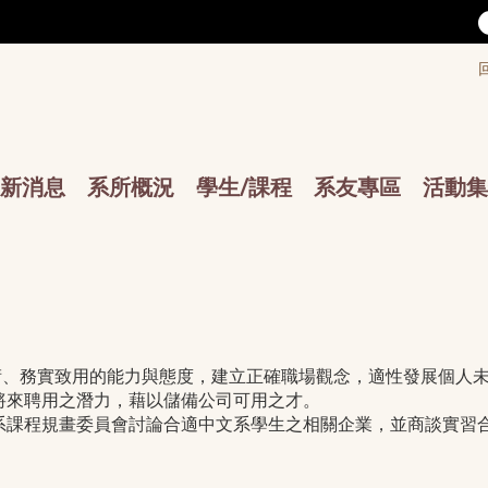
/accesskey"" title="Toolbar">:::
/accesskey"" title="Main menu">:::
sskey"" title="Main menu">:::
新消息
系所概況
學生/課程
系友專區
活動集
務實致用的能力與態度，建立正確職場觀念，適性發展個人未
將來聘用之潛力，藉以儲備公司可用之才。
系課程規畫委員會討論合適中文系學生之相關企業，並商談實習