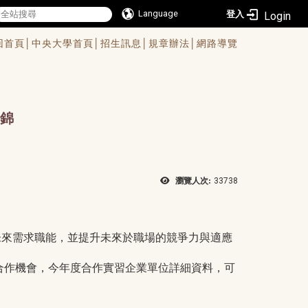
Language
登入
回首頁│
中央大學首頁│
招生訊息│
規章辦法│
網路導覽
錦
瀏覽人次:
33738
來需求職能，並提升未來於職場的競爭力與適應
合作機會，今年度合作實習企業單位詳細資料，可