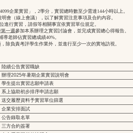
099企業實習」，2學分，實習總時數至少需達144小時以上。
說明會（線上會議），以了解實習注意事項及合約內容。
單位進行實習，請假等相關事宜依實習單位規定。
開學第一週
參加本系辦理之實習討論會，並完成實習總心得報告。
輔導老師佔實習總成績40%。
師
，除負責考評學生作業外，並進行至少一次的實地訪視。
陸續公告實習職缺
年暑期企業實習說明會
辦理2025
學生提出實習志願申請表
系上協助初步排序申請志願
送交履歷資料予實習單位篩選
企業安排面試
公告錄取名單
三方合約簽署