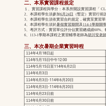
二、本系實習課程規定
１、實習課程與學分：本系所開設實習課程「 CL4
2、本課程學生須參加
6月24日
（暫定）實習行前
3、本課程學生須依實習合約規定，確實至實習
4、本課程學生須於
暑假實習期間
及
114-1學期
5、考評方式：實習單位評分佔實習總成績60%、
6、113-1學期本課程之實習輔導老師為
胡川安老
三、本次暑期企業實習時程
月18日起
114
年4
月15日中午12:00
114
年5
月15日至114年6月2日
114
年5
月3日
114
年6
月3日-114年6月20日
114
年6
月3日-114年6月20日
114
年6
月23日前
114
年6
月30日前
114
年6