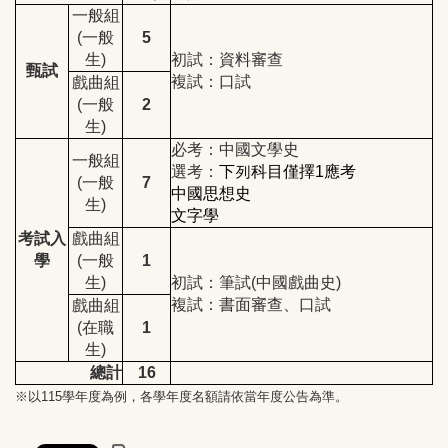
一般組
(
一般
5
生)
初試：資料審查
甄試
複試：口試
戲曲組
(
一般
2
生)
必考：中國文學史
一般組
選考：
下列科目僅擇1應考
(
一般
7
中國思想史
生)
文字學
考試入
戲曲組
學
(
一般
1
生)
初試：筆試(中國戲曲史)
複試：書面審查、口試
戲曲組
(
在職
1
生)
總計
16
※以115學年度為例，各學年度名額請依當年度公告為準。