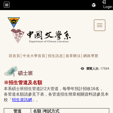
/accesskey"" title="Toolbar">:::
Toggle 
回首頁│
中央大學首頁│
招生訊息│
規章辦法│
網路導覽
瀏覽人次:
17569
碩士班
※招生管道及名額
本系碩士班招生管道計2大管道，每學年預計招收16名，
各管道名額請參見下表，各管道招生簡章相關資料請參見本
校「
招生資訊網
」。
管道
名額
考試方式