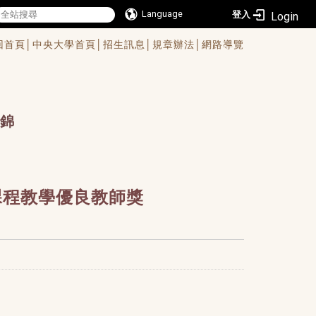
Language
登入
回首頁│
中央大學首頁│
招生訊息│
規章辦法│
網路導覽
錦
課程教學優良教師獎