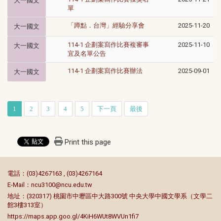
大一國文
單
「蹲點．台灣」經驗分享會
2025-11-20
大一國文
114-1 企劃案寫作比賽複審事
2025-11-10
大一國文
宜及名單公告
​​​​114-1 企劃案寫作比賽辦法
2025-09-01
大一國文
1
2
3
4
5
下一頁
最後
Print this page
:::
電話：(03)4267163 , (03)4267164
E-Mail：
ncu3100@ncu.edu.tw
地址：(320317) 桃園市中壢區中大路300號 中央大學中國文學系（文學二
館3樓313室）
https://maps.app.goo.gl/4KiH6WUt8WVUn1fi7