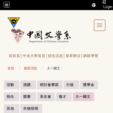
/accesskey"" title="Toolbar">:::
Toggle 
回首頁│
中央大學首頁│
招生訊息│
規章辦法│
網路導覽
首頁
最新消息
大一國文
:::
活動
演講
研討會專區
行政
獎學金
招生
競賽
系友會
徵才
大一國文
其他
失物招領