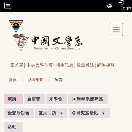
/accesskey"" title="Toolbar">:::
Toggle 
回首頁│
中央大學首頁│
招生訊息│
規章辦法│
網路導覽
首頁
活動集錦
演講
:::
演講
金筆獎
系學會
50周年系慶專區
金聲研討會
廈大回訪
各研究室活動
活動