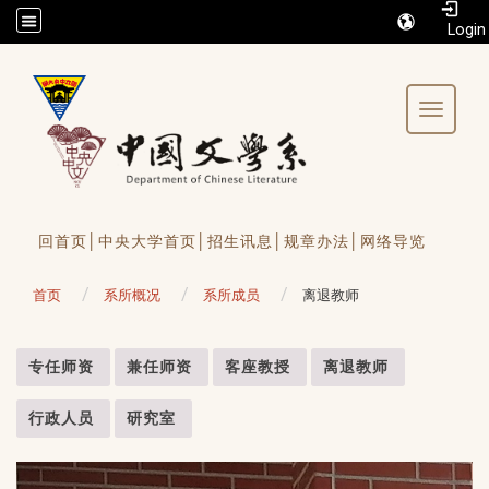
/accesskey"" title="Toolbar">:::
Toggle 
回首页│
中央大学首页│
招生讯息│
规章办法│
网络导览
首页
系所概况
系所成员
离退教师
:::
专任师资
兼任师资
客座教授
离退教师
行政人员
研究室