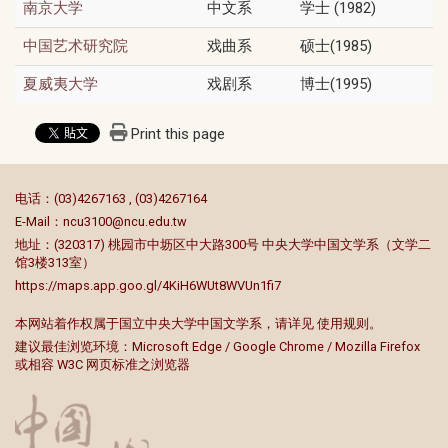
中文系
学士 (1982)
南京大学
戏曲系
硕士(1985)
中国艺术研究院
戏剧系
博士(1995)
夏威夷大学
Print this page
:::
电话：(03)4267163 , (03)4267164
E-Mail：
ncu3100@ncu.edu.tw
地址：(320317) 桃园市中坜区中大路300号 中央大学中国文学系（文学二
馆3楼313室）
https://maps.app.goo.gl/4KiH6WUt8WVUn1fi7
本网站着作权属于国立中央大学中国文学系，请详见
使用规则
。
建议最佳浏览环境：Microsoft Edge / Google Chrome / Mozilla Firefox
或相容 W3C 网页标准之浏览器