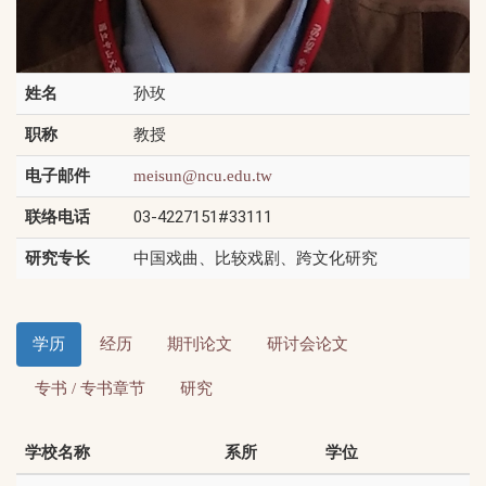
姓名
孙玫
职称
教授
电子邮件
meisun@ncu.edu.tw
联络电话
03-4227151#33111
研究专长
中国戏曲、比较戏剧、跨文化研究
学历
经历
期刊论文
研讨会论文
专书 / 专书章节
研究
学校名称
系所
学位