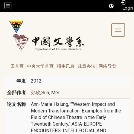
/accesskey"" title="Toolbar">:::
Toggle 
回首页│
中央大学首页│
招生讯息│
规章办法│
网络导览
年度
2012
全部作者
,Sun, Mei
孙玫
论文名称
Ann-Marie Hsiung, ""Western Impact and
Modern Transformation: Examples from the
Field of Chinese Theatre in the Early
Twentieth Century," ASIA-EUROPE
ENCOUNTERS: INTELLECTUAL AND