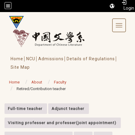
/accesskey"" title="Toolbar">:::
Toggle 
Home│
NCU│
Admissions│
Details of Regulations│
Site Map
Home
About
Faculty
Retired/Contribution teacher
:::
Full-time teacher
Adjunct teacher
Visiting professer and professer(joint appointment)