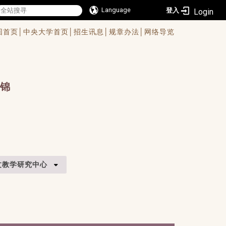
Language
登入
回首页│
中央大学首页│
招生讯息│
规章办法│
网络导览
锦
文教学研究中心