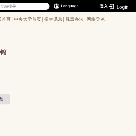
Language
登入
回首页│
中央大学首页│
招生讯息│
规章办法│
网络导览
锦
动