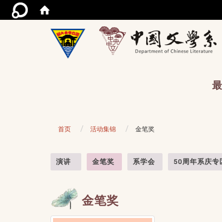
/acce
最
首页
活动集锦
金笔奖
:::
演讲
金笔奖
系学会
50周年系庆专
金笔奖