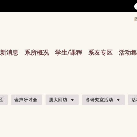
/accesskey"" title="Toolbar">:::
/accesskey"" title="Main menu">:::
sskey"" title="Main menu">:::
新消息
系所概况
学生/课程
系友专区
活动集
区
金声研讨会
厦大回访
各研究室活动
活