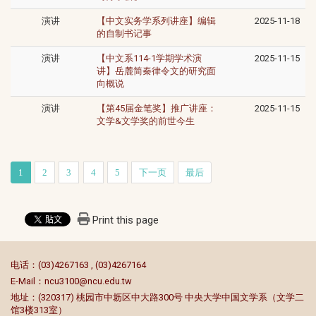
演讲
【中文实务学系列讲座】编辑
2025-11-18
的自制书记事
演讲
【中文系114-1学期学术演
2025-11-15
讲】岳麓简秦律令文的研究面
向概说
演讲
【第45届金笔奖】推广讲座：
2025-11-15
文学&文学奖的前世今生
1
2
3
4
5
下一页
最后
Print this page
:::
电话：(03)4267163 , (03)4267164
E-Mail：
ncu3100@ncu.edu.tw
地址：(320317) 桃园市中坜区中大路300号 中央大学中国文学系（文学二
馆3楼313室）