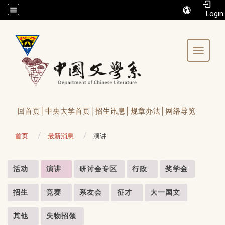
/accesskey"" title="Toolbar">:::
Toggle 
回首页│
中央大学首页│
招生讯息│
规章办法│
网络导览
首页
最新消息
演讲
:::
活动
演讲
研讨会专区
行政
奖学金
招生
竞赛
系友会
征才
大一国文
其他
失物招领