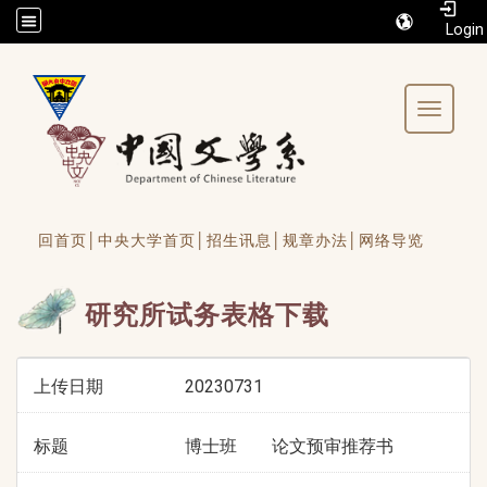
/accesskey"" title="Toolbar">:::
Toggle 
回首页│
中央大学首页│
招生讯息│
规章办法│
网络导览
研究所试务表格下载
上传日期
20230731
标题
博士班 论文预审推荐书