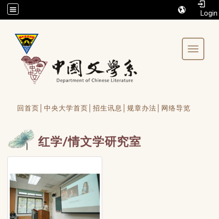
/accesskey"" title="Toolbar">:::
Toggle 
回首页│
中央大学首页│
招生讯息│
规章办法│
网络导览
红学/情文学研究室