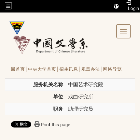
/accesskey"" title="Toolbar">:::
Toggle 
回首页│
中央大学首页│
招生讯息│
规章办法│
网络导览
服务机关名称
中国艺术研究院
单位
戏曲研究所
职务
助理研究员
Print this page