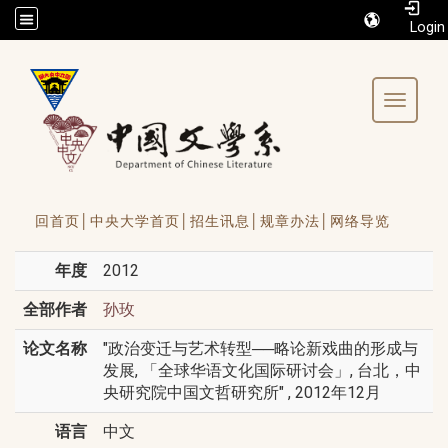
/accesskey"" title="Toolbar">:::
Toggle 
回首页│
中央大学首页│
招生讯息│
规章办法│
网络导览
年度
2012
全部作者
孙玫
论文名称
"政治变迁与艺术转型──略论新戏曲的形成与
发展, 「全球华语文化国际研讨会」, 台北，中
央研究院中国文哲研究所" , 2012年12月
语言
中文