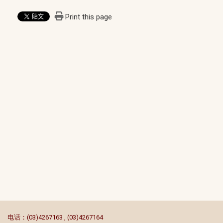
Print this page
:::
电话：(03)4267163 , (03)4267164