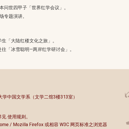
本问世四甲子「世界红学会议」。
场专题演讲。
学生「大陆红楼文化之旅」。
赴往「冰雪聪明—两岸红学研讨会」。
中央大学中国文学系（文学二馆3楼313室）
详见
使用规则
。
rome / Mozilla Firefox 或相容 W3C 网页标准之浏览器