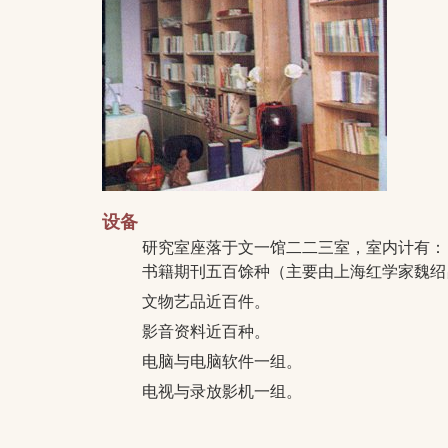
设备
研究室座落于文一馆二二三室，室内计有：
书籍期刊五百馀种（主要由上海红学家魏绍
文物艺品近百件。
影音资料近百种。
电脑与电脑软件一组。
电视与录放影机一组。