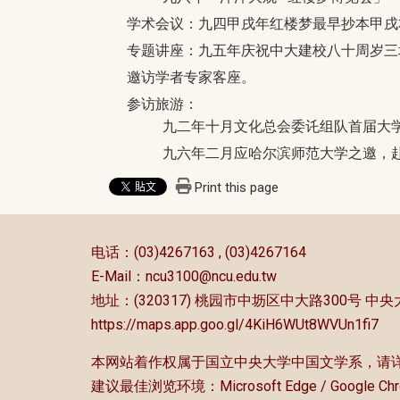
学术会议：九四甲戌年红楼梦最早抄本甲戌
专题讲座：九五年庆祝中大建校八十周岁三
邀访学者专家客座。
参访旅游：
九二年十月文化总会委讬组队首届大
九六年二月应哈尔滨师范大学之邀，
Print this page
:::
电话：(03)4267163 , (03)4267164
E-Mail：
ncu3100@ncu.edu.tw
地址：(320317) 桃园市中坜区中大路300号 
https://maps.app.goo.gl/4KiH6WUt8WVUn1fi7
本网站着作权属于国立中央大学中国文学系，请
建议最佳浏览环境：Microsoft Edge / Google Ch