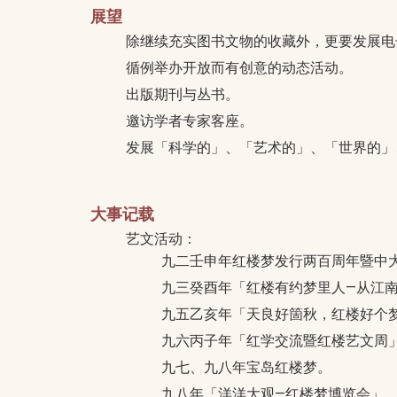
展望
除继续充实图书文物的收藏外，更要发展电
循例举办开放而有创意的动态活动。
出版期刊与丛书。
邀访学者专家客座。
发展「科学的」、「艺术的」、「世界的」
大事记载
艺文活动：
九二壬申年红楼梦发行两百周年暨中
九三癸酉年「红楼有约梦里人—从江
九五乙亥年「天良好箇秋，红楼好个
九六丙子年「红学交流暨红楼艺文周
九七、九八年宝岛红楼梦。
九八年「洋洋大观—红楼梦博览会」