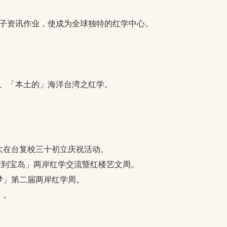
子资讯作业，使成为全球独特的红学中心。
、「本土的」海洋台湾之红学。
大在台复校三十初立庆祝活动。
南到宝岛」两岸红学交流暨红楼艺文周。
梦」第二届两岸红学周。
」。