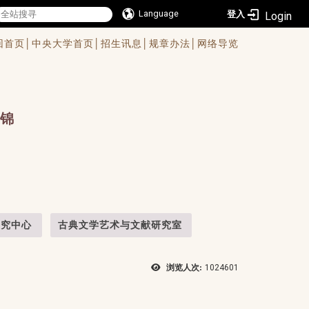
Language
登入
回首页│
中央大学首页│
招生讯息│
规章办法│
网络导览
锦
研究中心
古典文学艺术与文献研究室
浏览人次:
1024601