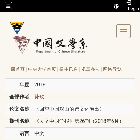
/accesskey"" title="Toolbar">:::
Toggle 
回首页│
中央大学首页│
招生讯息│
规章办法│
网络导览
年度
2018
全部作者
孙玫
论文名称
〈回望中国戏曲的跨文化演出〉
期刊名称
《人文中国学报》第26期（2018年6月）
语言
中文