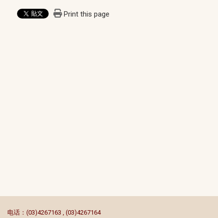
Print this page
:::
电话：(03)4267163 , (03)4267164