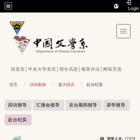
/accesskey"" title="Toolbar">:::
Toggle 
回首页│
中央大学首页│
招生讯息│
规章办法│
网络导览
首页
活动集锦
厦大回访
赴台纪实
:::
回访报导
汇报会报导
在台期间报导
讲学报导
赴台纪实
浏览人次:
17379