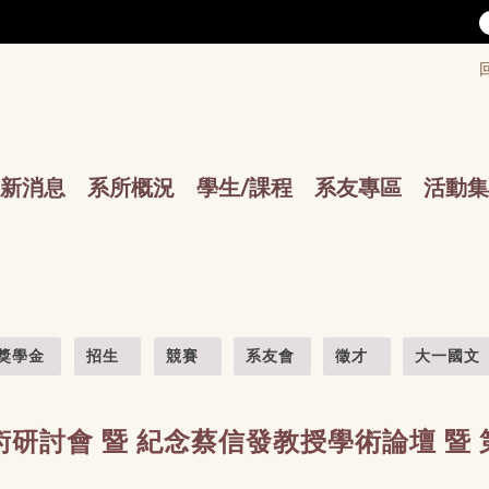
/accesskey"" title="Toolbar">:::
/accesskey"" title="Main menu">:::
sskey"" title="Main menu">:::
新消息
系所概況
學生/課程
系友專區
活動集
獎學金
招生
競賽
系友會
徵才
大一國文
術研討會
暨
紀念蔡信發教授學術論壇
暨