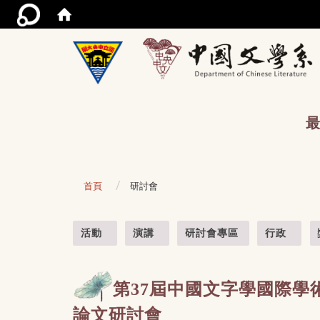
/acce
最
首頁
研討會
:::
活動
演講
研討會專區
行政
第
37
屆中國文字學國際學
論文研討會