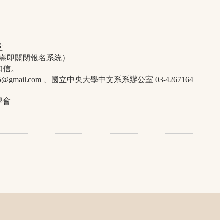
堂
滿即關閉報名系統）
知信。
5@gmail.com
、國立中央大學中文系系辦公室
03-4267164
學會