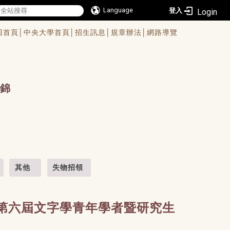
Language
登入
回首頁│
中央大學首頁│
招生訊息│
規章辦法│
網路導覽
錦
其他
失物招領
第六屆文字學青年
學者暨研究生