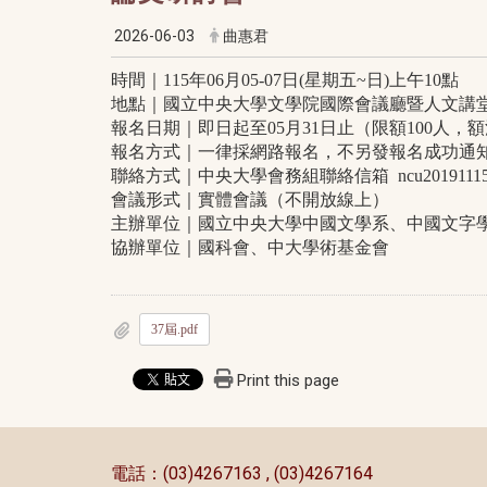
2026-06-03
曲惠君
時間｜
115
年
06
月
05-07
日
(
星期五
~
日
)
上午
10
點
地點｜國立中央大學文學院國際會議廳暨人文講
報名日期｜即日起至
05
月
31
日止（限額
100
人，額
報名方式｜一律採網路報名，不另發報名成功通
聯絡方式｜中央大學會務組聯絡信箱
ncu2019111
會議形式｜實體會議（不開放線上）
主辦單位｜國立中央大學中國文學系、中國文字
協辦單位｜國科會、中大學術基金會
37屆.pdf
Print this page
:::
電話：(03)4267163 , (03)4267164