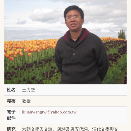
姓名
王力堅
職稱
教授
電子
llijianwangtw@yahoo.com.tw
郵件
研究
六朝文學與文論、唐詩及唐五代詞、清代文學與文