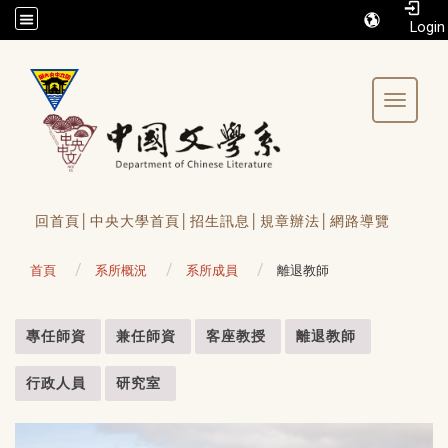
/accesskey"" title="Toolbar">:::
Toggle 
回首頁│
中央大學首頁│
招生訊息│
規章辦法│
網路導覽
首頁
系所概況
系所成員
離退教師
:::
專任師資
兼任師資
客座教授
離退教師
行政人員
研究室