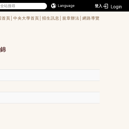
Language
登入
回首頁│
中央大學首頁│
招生訊息│
規章辦法│
網路導覽
錦