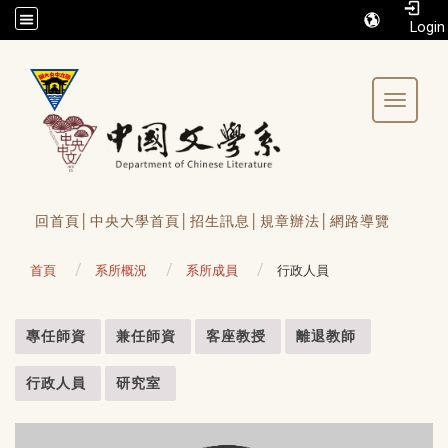
/accesskey"" title="Toolbar">:::
Toggle 
回首頁│
中央大學首頁│
招生訊息│
規章辦法│
網路導覽
首頁
系所概況
系所成員
行政人員
:::
專任師資
兼任師資
客座教授
離退教師
行政人員
研究室