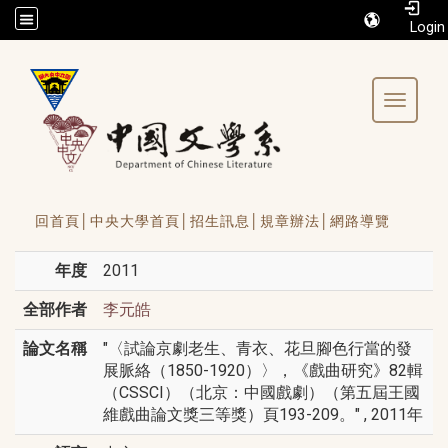
/accesskey"" title="Toolbar">:::
Toggle 
回首頁│
中央大學首頁│
招生訊息│
規章辦法│
網路導覽
年度
2011
全部作者
李元皓
論文名稱
"〈試論京劇老生、青衣、花旦腳色行當的發
展脈絡（1850-1920）〉，《戲曲研究》82輯
（CSSCI）（北京：中國戲劇）（第五屆王國
維戲曲論文獎三等獎）頁193-209。" , 2011年