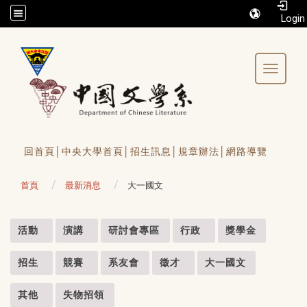
/accesskey"" title="Toolbar">:::
Toggle 
回首頁│
中央大學首頁│
招生訊息│
規章辦法│
網路導覽
首頁
最新消息
大一國文
:::
活動
演講
研討會專區
行政
獎學金
招生
競賽
系友會
徵才
大一國文
其他
失物招領