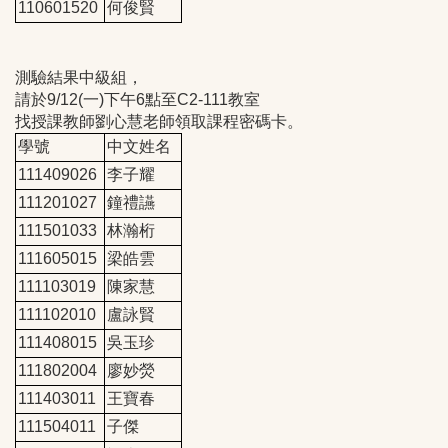
110601520
何俊賢
測驗結果中級組，
請於9/12(一)下午6點至C2-111教室
找授課教師劉心慧老師領取課程密碼卡。
學號
中文姓名
111409026
李子耀
111201027
鐘禮讌
111501033
林瀚桁
111605015
梁皓雲
111103019
陳家慧
111102010
盧詠賢
111408015
吳玉珍
111802004
廖妙熒
111403011
王寶春
111504011
子傑