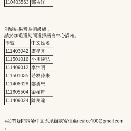
110403563
鄭古洋
測驗結果皆為初級組，
請於加退選期間選擇語言中心課程。
學號
中文姓名
111403042
盧星亮
111501016
小川峻弘
111409012
李怡明
111501035
若林倬未
111408028
鄭勇忠
111605504
梁栢軒
111409024
陳良違
※如有疑問請洽中文系系辦或寄信至ncufcc100@gmail.com
。