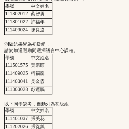
學號
中文姓名
111802012
蔡智勇
111801022
許福年
111409024
陳良違
測驗結果皆為初級組，
請於加退選期間選擇語言中心課程。
學號
中文姓名
111501575
黃宗頤
111409025
柯福龍
111403041
吴金霞
111303028
彭運鵬
以下同學缺考，自動列為初級組
學號
中文姓名
111401037
張美花
111202026
張從羔