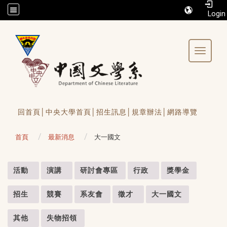
/accesskey"" title="Toolbar">:::
Toggle 
回首頁│
中央大學首頁│
招生訊息│
規章辦法│
網路導覽
首頁
最新消息
大一國文
:::
活動
演講
研討會專區
行政
獎學金
招生
競賽
系友會
徵才
大一國文
其他
失物招領