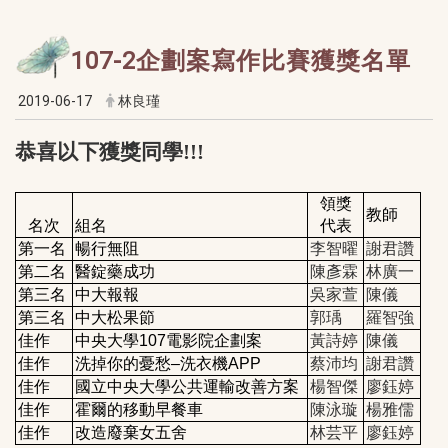
107-2企劃案寫作比賽獲獎名單
2019-06-17
林良瑾
恭喜以下獲獎同學!!!
領獎
教師
名次
組名
代表
第一名
暢行無阻
李智曜
謝君讚
第二名
醫錠藥成功
陳彥霖
林廣一
第三名
中大報報
吳家萱
陳儀
第三名
中大松果節
郭瑀
羅智強
電影院企劃案
佳作
中央大學107
黃詩婷
陳儀
佳作
洗掉你的憂愁–洗衣機APP
蔡沛均
謝君讚
佳作
國立中央大學公共運輸改善方案
楊智傑
廖鈺婷
佳作
霍爾的移動早餐車
陳泳璇
楊雅儒
佳作
改造廢棄女五舍
林芸平
廖鈺婷