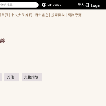
Language
登入
回首頁│
中央大學首頁│
招生訊息│
規章辦法│
網路導覽
錦
其他
失物招領