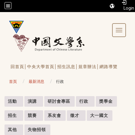
/accesskey"" title="Toolbar">:::
Toggle 
回首頁│
中央大學首頁│
招生訊息│
規章辦法│
網路導覽
首頁
最新消息
行政
:::
活動
演講
研討會專區
行政
獎學金
招生
競賽
系友會
徵才
大一國文
其他
失物招領