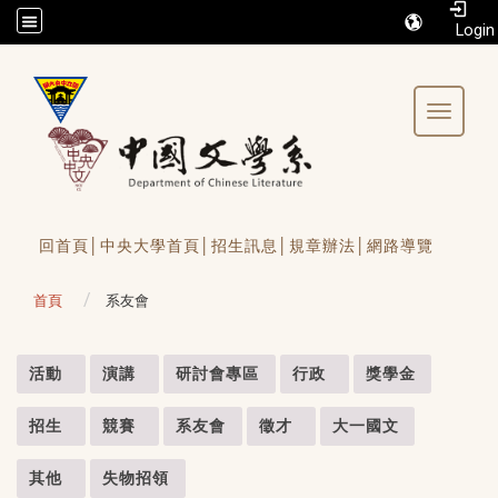
/accesskey"" title="Toolbar">:::
Toggle 
回首頁│
中央大學首頁│
招生訊息│
規章辦法│
網路導覽
首頁
系友會
:::
活動
演講
研討會專區
行政
獎學金
招生
競賽
系友會
徵才
大一國文
其他
失物招領