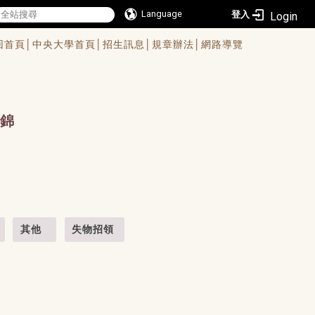
Language
登入
回首頁│
中央大學首頁│
招生訊息│
規章辦法│
網路導覽
錦
其他
失物招領