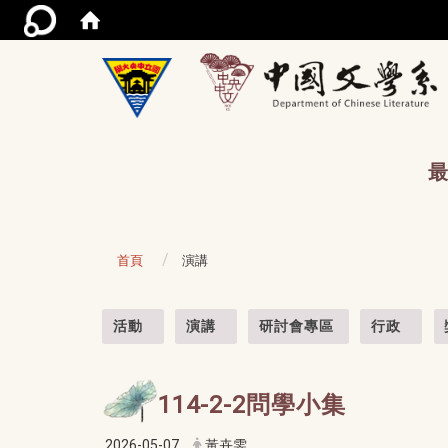
/acce
最
首頁
演講
:::
活動
演講
研討會專區
行政
114-2-2問學小集
2026-05-07
黃卉雯