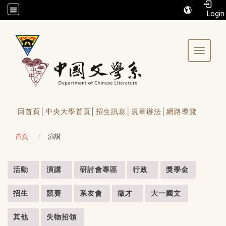
/accesskey"" title="Toolbar">:::
Toggle 
回首頁│
中央大學首頁│
招生訊息│
規章辦法│
網路導覽
首頁
演講
:::
活動
演講
研討會專區
行政
獎學金
招生
競賽
系友會
徵才
大一國文
其他
失物招領