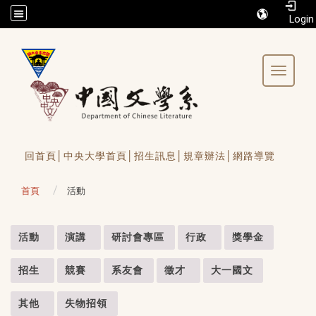
/accesskey"" title="Toolbar">:::
Toggle 
回首頁│
中央大學首頁│
招生訊息│
規章辦法│
網路導覽
首頁
活動
:::
活動
演講
研討會專區
行政
獎學金
招生
競賽
系友會
徵才
大一國文
其他
失物招領