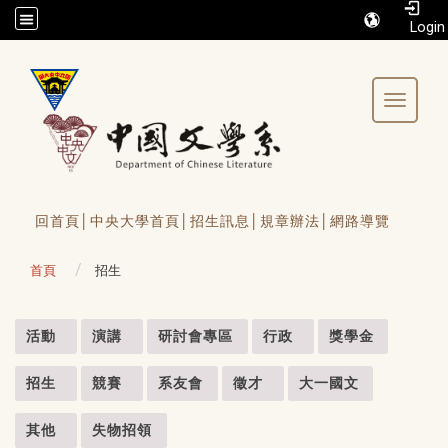
/accesskey"" title="Toolbar">:::
Toggle 
回首頁│
中央大學首頁│
招生訊息│
規章辦法│
網路導覽
首頁
招生
:::
活動
演講
研討會專區
行政
獎學金
招生
競賽
系友會
徵才
大一國文
其他
失物招領