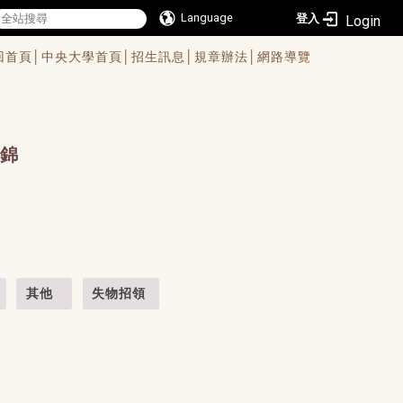
Language
登入
回首頁│
中央大學首頁│
招生訊息│
規章辦法│
網路導覽
錦
其他
失物招領