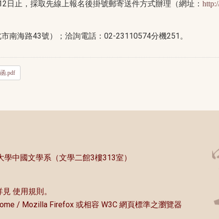
月12日止，採取先線上報名後掛號郵寄送件方式辦理（網址：
http:
海路43號）；洽詢電話：02-23110574分機251。
.pdf
中央大學中國文學系（文學二館3樓313室）
詳見
使用規則
。
rome / Mozilla Firefox 或相容 W3C 網頁標準之瀏覽器