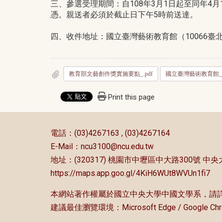
三、參選受理期間：自108年3月1日起至同年4
憑。親送者必須於截止日下午5時前送達。
四、收件地址：國立臺灣藝術教育館（10066臺北市南
教育部文藝創作獎實施要點_.pdf
國立臺灣藝術教育館_函
Print this page
:::
電話：(03)4267163 , (03)4267164
E-Mail：
ncu3100@ncu.edu.tw
地址：(320317) 桃園市中壢區中大路300號 
https://maps.app.goo.gl/4KiH6WUt8WVUn1fi7
本網站著作權屬於國立中央大學中國文學系，請
建議最佳瀏覽環境：Microsoft Edge / Google Ch