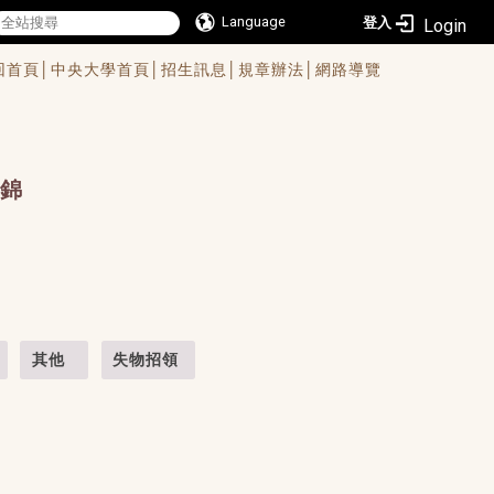
Language
登入
回首頁│
中央大學首頁│
招生訊息│
規章辦法│
網路導覽
錦
其他
失物招領