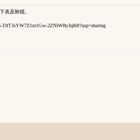
見下表及附檔。
rs/1rn5-TtfT3sYW7Z1m1Gw-2ZNiWRyJq8df?usp=sharing