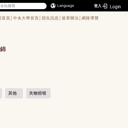
Language
登入
回首頁│
中央大學首頁│
招生訊息│
規章辦法│
網路導覽
錦
其他
失物招領