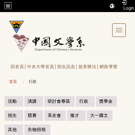
/accesskey"" title="Toolbar">:::
Toggle 
回首頁│
中央大學首頁│
招生訊息│
規章辦法│
網路導覽
首頁
行政
:::
活動
演講
研討會專區
行政
獎學金
招生
競賽
系友會
徵才
大一國文
其他
失物招領