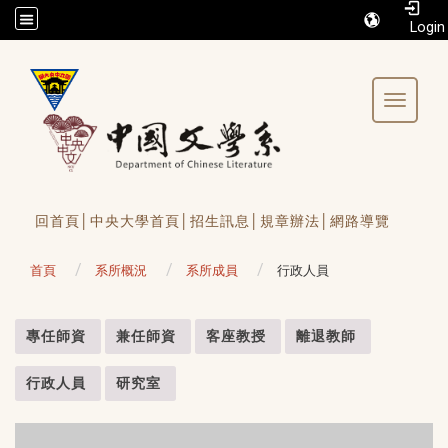
/accesskey"" title="Toolbar">:::
Toggle 
回首頁│
中央大學首頁│
招生訊息│
規章辦法│
網路導覽
首頁
系所概況
系所成員
行政人員
:::
專任師資
兼任師資
客座教授
離退教師
行政人員
研究室