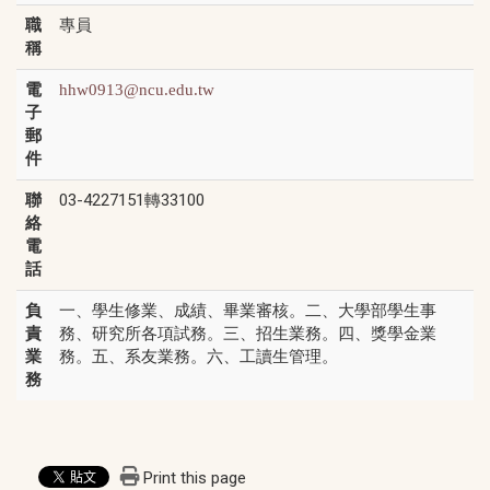
職
專員
稱
電
hhw0913@ncu.edu.tw
子
郵
件
聯
03-4227151轉33100
絡
電
話
負
一、學生修業、成績、畢業審核。二、大學部學生事
責
務、研究所各項試務。三、招生業務。四、獎學金業
業
務。五、系友業務。六、工讀生管理。
務
Print this page