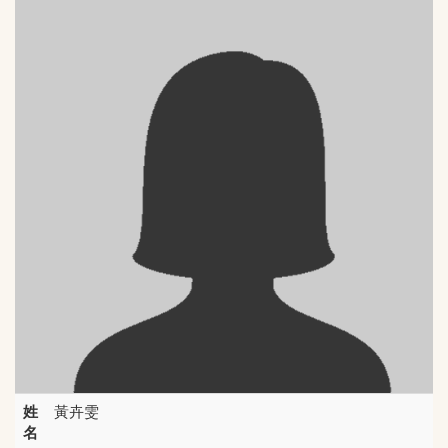
姓
黃卉雯
名