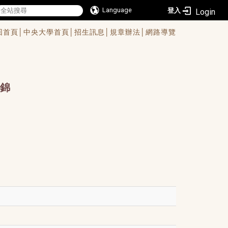
Language
登入
回首頁│
中央大學首頁│
招生訊息│
規章辦法│
網路導覽
錦