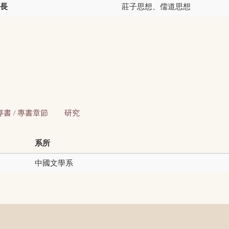
長
莊子思想、儒道思想
專書 / 專書章節
研究
系所
中國文學系