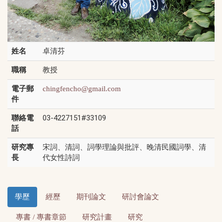
姓名
卓清芬
職稱
教授
電子郵
chingfencho@gmail.com
件
聯絡電
03-4227151#33109
話
研究專
宋詞、清詞、詞學理論與批評、晚清民國詞學、清
長
代女性詩詞
學歷
經歷
期刊論文
研討會論文
專書 / 專書章節
研究計畫
研究