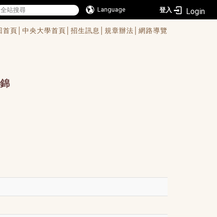
Language
登入
回首頁│
中央大學首頁│
招生訊息│
規章辦法│
網路導覽
錦