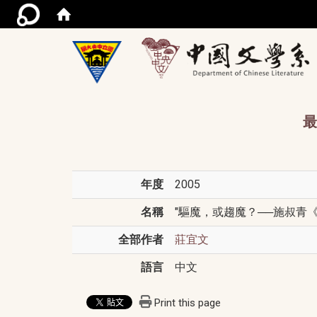
/acce
最
年度
2005
名稱
"驅魔，或趨魔？──施叔青《驅
全部作者
莊宜文
語言
中文
Print this page