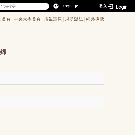
Language
登入
回首頁│
中央大學首頁│
招生訊息│
規章辦法│
網路導覽
錦