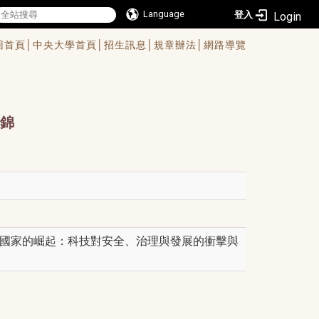
Language
登入
回首頁│
中央大學首頁│
招生訊息│
規章辦法│
網路導覽
錦
智慧國家的崛起：科技對安全、治理與發展的衝擊與