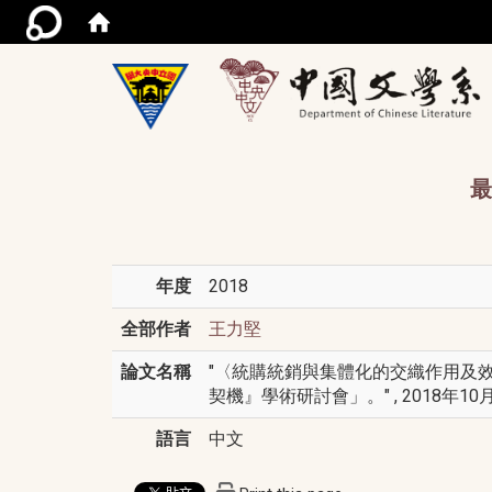
/acce
最
年度
2018
全部作者
王力堅
論文名稱
"〈統購統銷與集體化的交織作用及效
契機』學術研討會」。" , 2018年10
語言
中文