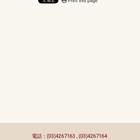
Print this page
:::
電話：(03)4267163 , (03)4267164