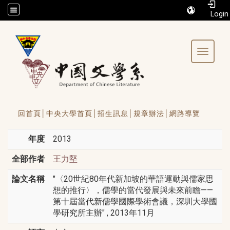
/accesskey"" title="Toolbar">:::
Toggle 
回首頁│
中央大學首頁│
招生訊息│
規章辦法│
網路導覽
年度
2013
全部作者
王力堅
論文名稱
"〈20世紀80年代新加坡的華語運動與儒家思
想的推行〉，儒學的當代發展與未來前瞻——
第十屆當代新儒學國際學術會議，深圳大學國
學研究所主辦" , 2013年11月